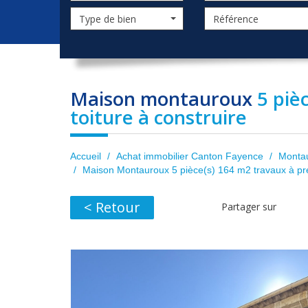
Type de bien
maison montauroux
5 piè
toiture à construire
Accueil
Achat immobilier Canton Fayence
Monta
Maison Montauroux 5 pièce(s) 164 m2 travaux à prévo
< Retour
Partager sur