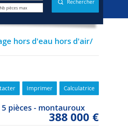
Rechercher
age hors d'eau hors d'air/
tacter
Imprimer
Calculatrice
- 5 pièces - montauroux
388 000
€