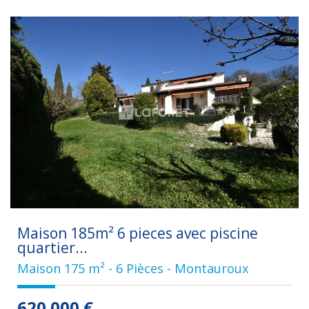
Maison 185m² 6 pieces avec piscine
quartier...
Maison 175 m² - 6 Pièces - Montauroux
620 000
€