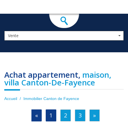
Vente
Achat appartement,
maison,
villa Canton-De-Fayence
Accueil
Immobilier Canton de Fayence
«
1
2
3
»